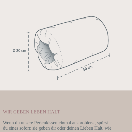
WIR GEBEN LEBEN HALT
Wenn du unsere Perlenkissen einmal ausprobierst, spürst
du eines sofort: sie geben dir oder deinen Lieben Halt, wie