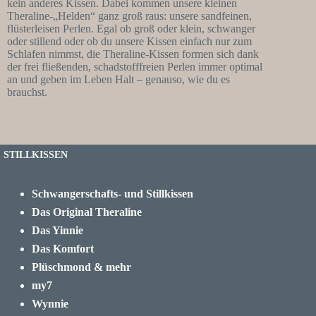
kein anderes Kissen. Dabei kommen unsere kleinen
Theraline-„Helden“ ganz groß raus: unsere sandfeinen,
flüsterleisen Perlen. Egal ob groß oder klein, schwanger
oder stillend oder ob du unsere Kissen einfach nur zum
Schlafen nimmst, die Theraline-Kissen formen sich dank
der frei fließenden, schadstofffreien Perlen immer optimal
an und geben im Leben Halt – genauso, wie du es
brauchst.
STILLKISSEN
Schwangerschafts- und Stillkissen
Das Original Theraline
Das Yinnie
Das Komfort
Plüschmond & mehr
my7
Wynnie