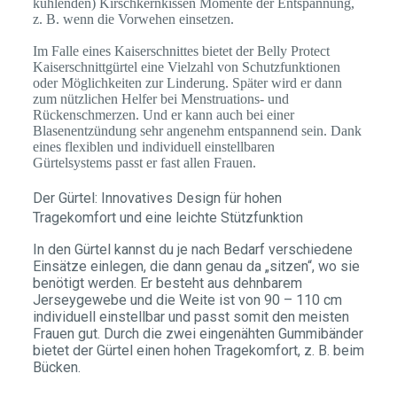
kühlenden) Kirschkernkissen Momente der Entspannung,
z. B. wenn die Vorwehen einsetzen.
Im Falle eines Kaiserschnittes bietet der Belly Protect
Kaiserschnittgürtel eine Vielzahl von Schutzfunktionen
oder Möglichkeiten zur Linderung. Später wird er dann
zum nützlichen Helfer bei Menstruations- und
Rückenschmerzen. Und er kann auch bei einer
Blasenentzündung sehr angenehm entspannend sein. Dank
eines flexiblen und individuell einstellbaren
Gürtelsystems passt er fast allen Frauen.
Der Gürtel:
Innovatives Design für hohen
Tragekomfort und eine leichte Stützfunktion
In den Gürtel kannst du je nach Bedarf verschiedene
Einsätze einlegen, die dann genau da „sitzen“, wo sie
benötigt werden. Er besteht aus dehnbarem
Jerseygewebe und die Weite ist von 90 – 110 cm
individuell einstellbar und passt somit den meisten
Frauen gut. Durch die zwei eingenähten Gummibänder
bietet der Gürtel einen hohen Tragekomfort, z. B. beim
Bücken.