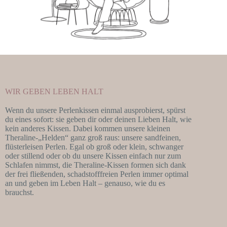
WIR GEBEN LEBEN HALT
Wenn du unsere Perlenkissen einmal ausprobierst, spürst
du eines sofort: sie geben dir oder deinen Lieben Halt, wie
kein anderes Kissen. Dabei kommen unsere kleinen
Theraline-„Helden“ ganz groß raus: unsere sandfeinen,
flüsterleisen Perlen. Egal ob groß oder klein, schwanger
oder stillend oder ob du unsere Kissen einfach nur zum
Schlafen nimmst, die Theraline-Kissen formen sich dank
der frei fließenden, schadstofffreien Perlen immer optimal
an und geben im Leben Halt – genauso, wie du es
brauchst.